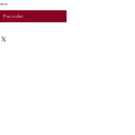
stus
Pre-order