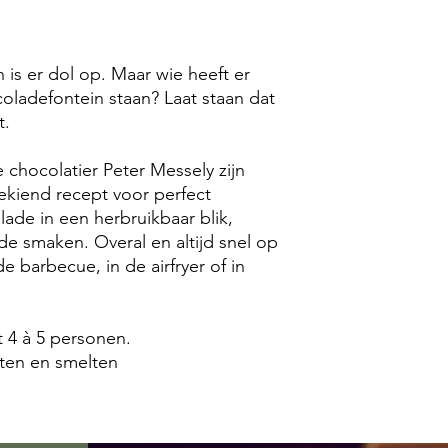
is er dol op. Maar wie heeft er
oladefontein staan? Laat staan dat
t.
chocolatier Peter Messely zijn
kiend recept voor perfect
ade in een herbruikbaar blik,
ende smaken. Overal en altijd snel op
e barbecue, in de airfryer of in
t 4 à 5 personen.
iten en smelten