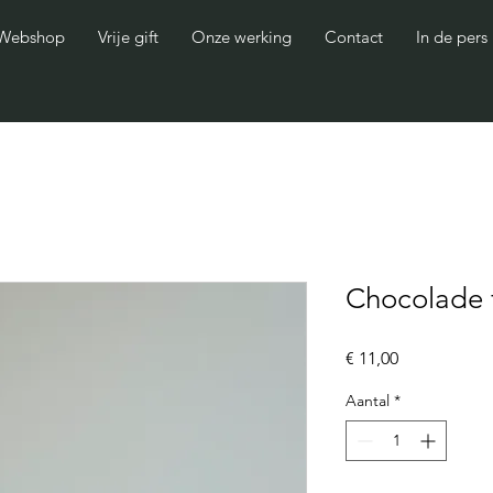
Webshop
Vrije gift
Onze werking
Contact
In de pers
Chocolade 
Prijs
€ 11,00
Aantal
*