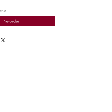
stus
Pre-order