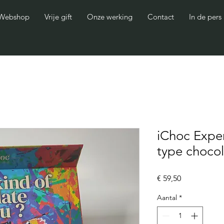
Webshop
Vrije gift
Onze werking
Contact
In de pers
iChoc Exper
type chocol
Prijs
€ 59,50
Aantal
*